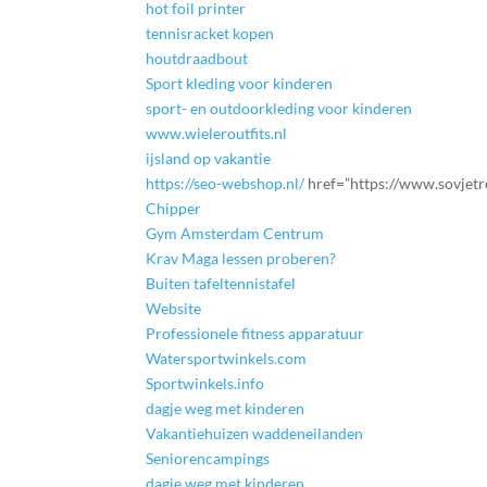
hot foil printer
tennisracket kopen
houtdraadbout
Sport kleding voor kinderen
sport- en outdoorkleding voor kinderen
www.wieleroutfits.nl
ijsland op vakantie
https://seo-webshop.nl/
href=”https://www.sovjetr
Chipper
Gym Amsterdam Centrum
Krav Maga lessen proberen?
Buiten tafeltennistafel
Website
Professionele fitness apparatuur
Watersportwinkels.com
Sportwinkels.info
dagje weg met kinderen
Vakantiehuizen waddeneilanden
Seniorencampings
dagje weg met kinderen