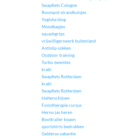
Swapfiets Cologne
Roompot strandhuisjes
Yogisha blog
Mondkapjes
squashgrips
vrijwilligerswerk buitenland
Antislip sokken
Outdoor training
Turbo zwemles
krabi
Swapfiets Rotterdam
krabi
Swapfiets Rotterdam
Halterschijven
Fysiotherapie cursus
Herno jas heren
Boottrailer kopen
sportshirts bedrukken
Gelderse vakantie