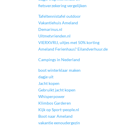
fietsverzekering vergelijken
Tafeltennistafel outdoor
Vakantiehuis Ameland
Demarinus.nl
Uitmetvrienden.nl
VIERXVRIJ, uitjes met 50% korting
Ameland Ferienhaus? Eilandverhuur.de
Campings in Nederland
boot winterklaar maken
dagje uit
Jacht kopen
Gebruikt jacht kopen
Whisperpower
Klimbos Garderen
Kijk op Sport-people.nl
Boot naar Ameland
vakantie eenoudergezin