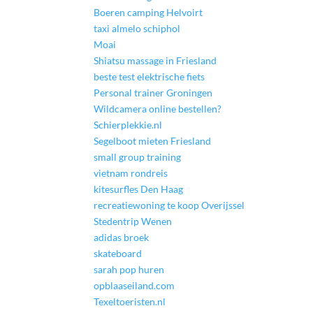
Boeren camping Helvoirt
taxi almelo schiphol
Moai
Shiatsu massage in Friesland
beste test elektrische fiets
Personal trainer Groningen
Wildcamera online bestellen?
Schierplekkie.nl
Segelboot mieten Friesland
small group training
vietnam rondreis
kitesurfles Den Haag
recreatiewoning te koop Overijssel
Stedentrip Wenen
adidas broek
skateboard
sarah pop huren
opblaaseiland.com
Texeltoeristen.nl