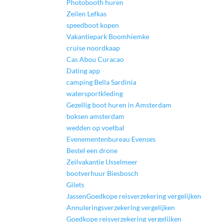
Photobooth huren
Zeilen Lefkas
speedboot kopen
Vakantiepark Boomhiemke
cruise noordkaap
Cas Abou Curacao
Dating app
camping Bella Sardinia
watersportkleding
Gezellig boot huren in Amsterdam
boksen amsterdam
wedden op voetbal
Evenementenbureau Evenses
Bestel een drone
Zeilvakantie IJsselmeer
bootverhuur Biesbosch
Gilets
Jassen
Goedkope reisverzekering vergelijken
Annuleringsverzekering vergelijken
Goedkope reisverzekering vergelijken