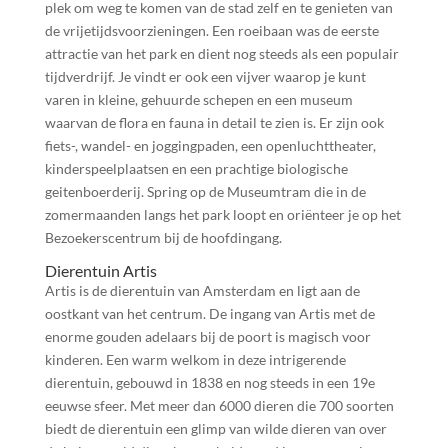
plek om weg te komen van de stad zelf en te genieten van
de vrijetijdsvoorzieningen. Een roeibaan was de eerste
attractie van het park en dient nog steeds als een populair
tijdverdrijf. Je vindt er ook een vijver waarop je kunt
varen in kleine, gehuurde schepen en een museum
waarvan de flora en fauna in detail te zien is. Er zijn ook
fiets-, wandel- en joggingpaden, een openluchttheater,
kinderspeelplaatsen en een prachtige biologische
geitenboerderij. Spring op de Museumtram die in de
zomermaanden langs het park loopt en oriënteer je op het
Bezoekerscentrum bij de hoofdingang.
Dierentuin Artis
Artis is de dierentuin van Amsterdam en ligt aan de
oostkant van het centrum. De ingang van Artis met de
enorme gouden adelaars bij de poort is magisch voor
kinderen. Een warm welkom in deze intrigerende
dierentuin, gebouwd in 1838 en nog steeds in een 19e
eeuwse sfeer. Met meer dan 6000 dieren die 700 soorten
biedt de dierentuin een glimp van wilde dieren van over